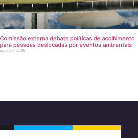
Comissão externa debate políticas de acolhimento
para pessoas deslocadas por eventos ambientais
agosto 7, 2026