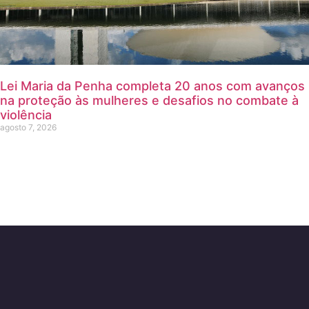
Lei Maria da Penha completa 20 anos com avanços
na proteção às mulheres e desafios no combate à
violência
agosto 7, 2026