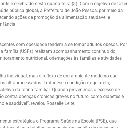
ntil é celebrado nesta quarta-feira (3). Com o objetivo de fazer
de pública global, a Prefeitura de João Pessoa, por meio da
alecendo ações de promoção da alimentação saudável e
infância.
centes com obesidade tendem a se tornar adultos obesos. Por
 da família (USFs) realizam acompanhamento contínuo do
itoramento nutricional, orientações às famílias e atividades
lha individual, mas o reflexo de um ambiente moderno que
s ultraprocessados. Tratar essa condição exige afeto,
oletiva da rotina familiar. Quando prevenimos o excesso de
o contra doenças crônicas graves no futuro, como diabetes e
 e saudável”, revelou Rosselle Leite,
enta estratégica o Programa Saúde na Escola (PSE), que
al, incentivo a hábitos saudáveis, prevenção de doenças e