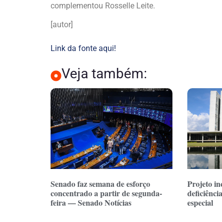
complementou Rosselle Leite.
[autor]
Link da fonte aqui!
Veja também:
Senado faz semana de esforço
Projeto in
concentrado a partir de segunda-
deficiênci
feira — Senado Notícias
especial