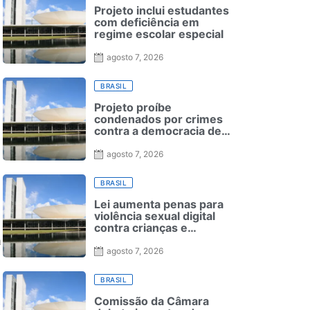
Projeto inclui estudantes
com deficiência em
regime escolar especial
agosto 7, 2026
BRASIL
Projeto proíbe
condenados por crimes
contra a democracia de
reduzirem pena nas
Forças Armadas
agosto 7, 2026
BRASIL
Lei aumenta penas para
violência sexual digital
contra crianças e
adolescentes e endurece
a
punições
agosto 7, 2026
BRASIL
Comissão da Câmara