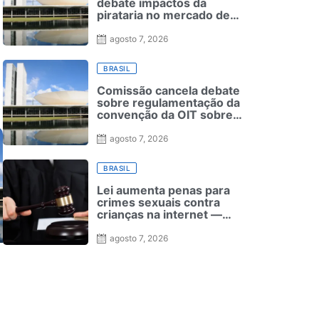
debate impactos da
pirataria no mercado de
apostas on-line
agosto 7, 2026
BRASIL
Comissão cancela debate
sobre regulamentação da
convenção da OIT sobre
negociação coletiva
agosto 7, 2026
BRASIL
Lei aumenta penas para
crimes sexuais contra
crianças na internet —
Senado Notícias
agosto 7, 2026