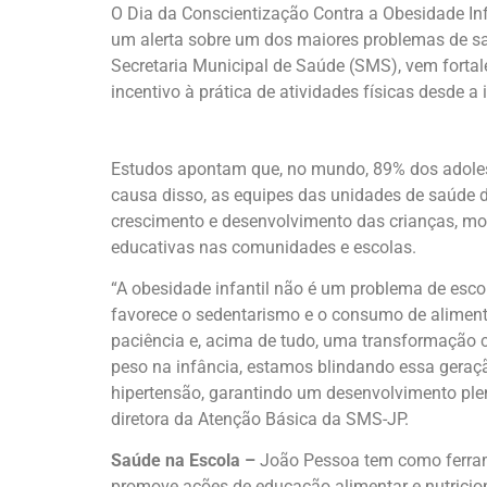
O Dia da Conscientização Contra a Obesidade Infa
um alerta sobre um dos maiores problemas de saú
Secretaria Municipal de Saúde (SMS), vem fort
incentivo à prática de atividades físicas desde a 
Estudos apontam que, no mundo, 89% dos adoles
causa disso, as equipes das unidades de saúde
crescimento e desenvolvimento das crianças, mon
educativas nas comunidades e escolas.
“A obesidade infantil não é um problema de esco
favorece o sedentarismo e o consumo de alimento
paciência e, acima de tudo, uma transformação c
peso na infância, estamos blindando essa geraçã
hipertensão, garantindo um desenvolvimento pleno
diretora da Atenção Básica da SMS-JP.
Saúde na Escola –
João Pessoa tem como ferram
promove ações de educação alimentar e nutricion